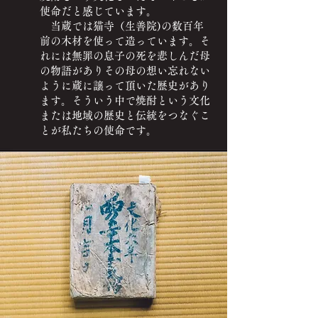
使命だと感じています。
当蔵では猫寺（生善院)の数百年
前の木材を使って造っています。そ
れには無罪の息子の死を悲しんだ母
の物語がありその母の想い忘れない
ように蔵に譲って頂いた歴史があり
ます。そういう中で焼酎という文化
または地域の歴史と伝統をつなぐこ
とが私たちの使命です。