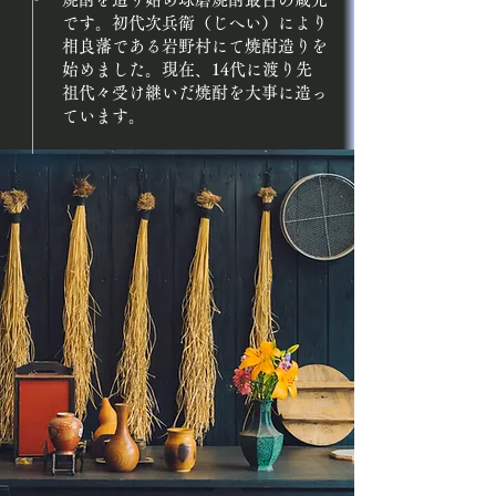
です。初代次兵衛（じへい）により
相良藩である岩野村にて焼酎造りを
始めました。現在、14代に渡り先
祖代々受け継いだ焼酎を大事に造っ
ています。