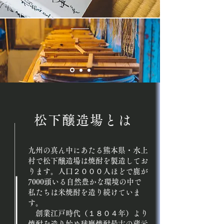
松下醸造場とは
九州の真ん中にあたる熊本県・水上
村で松下醸造場は焼酎を製造してお
ります。人口２０００人ほどで鹿が
7000頭いる自然豊かな環境の中で
私たちは米焼酎を造り続けていま
す。
創業江戸時代（１８０４年）より
焼酎を造り始め球磨焼酎最古の蔵元